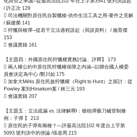
化與否之爭議─從最高法院102 年台上字第3541 號判決談起
/ 許正次 129
􀁺 司法機關對原住民自製獵槍-供作生活工具之用-要件之見解
/ 蘇建榮 141
􀁺 狩獵與槍彈─從若干立法過程談起（與談資料） / 施育傑
153
􀁺 會議實錄 161
【主題四：外國原住民狩獵權實務討論、評釋】 173
􀁺 兩人權公約中原住民狩獵權保障之內涵─以聯合國人權委
員會決定為中心 /鄭川如 175
􀁺 加拿大Métis 原住民族狩獵權（Right to Hunt）之探討：從
Powley 案到Hirsekorn案 / 林三元 193
􀁺 會議實錄 207
【主題五：立法疏漏 vs. 法律解釋I：槍砲彈藥刀械管制條
例：子彈 】 213
􀁺 原住民的子彈有兩種？—評最高法院102 年度台上字第
5093 號判決中的傍論 /張道周 215