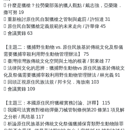
􀁺 什麼是獵槍？拉勞蘭部落的獵人觀點 / 戴志強，亞榮隆．
撒可努 19
􀁺 重新檢討原住民自製獵槍之管制與處罰 / 許恒達 31
􀁺 原住民自製獵槍定義規範的未來走向 / 許華偉 45
􀁺 會議實錄 63
【主題二：獵捕野生動物 vs. 原住民族基於傳統文化及祭儀
需要獵捕宰殺利用野生動物管理辦法】 75
􀁺 臺灣排灣族傳統文化空間與土地的根著 / 郭東雄 77
􀁺 法律與文化的思辨：獵捕野生動物vs 原住民族基於傳統文
化及祭儀需要獵捕宰殺利用野生動物管理辦法 / 林光義 91
􀁺 回頭正視原住民族法規 / 邦卡兒．海放南 103
􀁺 會議實錄 109
【主題三：本國原住民狩獵權實務討論、評釋】 115
􀁺 我國司法實務對槍砲彈藥刀械管制條例第20 條第1 項見解
之分析 / 馬培基 117
􀁺 析論原住民族基於傳統文化祭儀獵捕保育類野生動物除罪