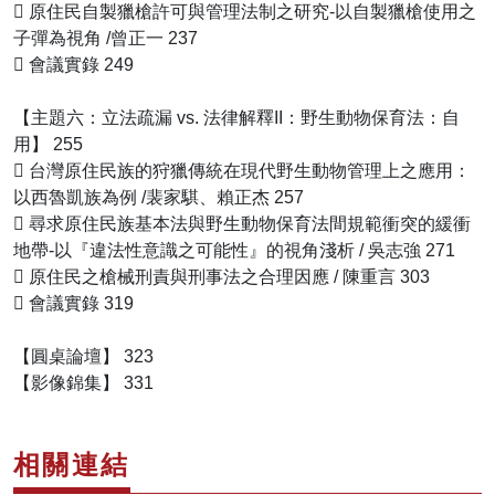
􀁺 原住民自製獵槍許可與管理法制之研究-以自製獵槍使用之
子彈為視角 /曾正一 237
􀁺 會議實錄 249
【主題六：立法疏漏 vs. 法律解釋II：野生動物保育法：自
用】 255
􀁺 台灣原住民族的狩獵傳統在現代野生動物管理上之應用：
以西魯凱族為例 /裴家騏、賴正杰 257
􀁺 尋求原住民族基本法與野生動物保育法間規範衝突的緩衝
地帶-以『違法性意識之可能性』的視角淺析 / 吳志強 271
􀁺 原住民之槍械刑責與刑事法之合理因應 / 陳重言 303
􀁺 會議實錄 319
【圓桌論壇】 323
【影像錦集】 331
相關連結