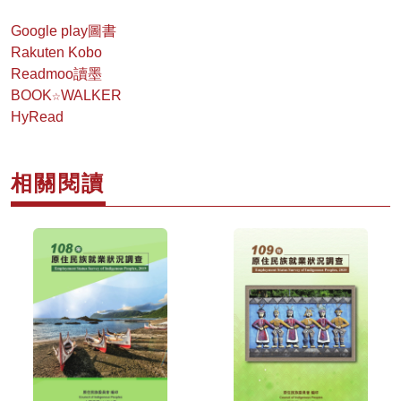
Google play圖書
Rakuten Kobo
Readmoo讀墨
BOOK☆WALKER
HyRead
相關閱讀