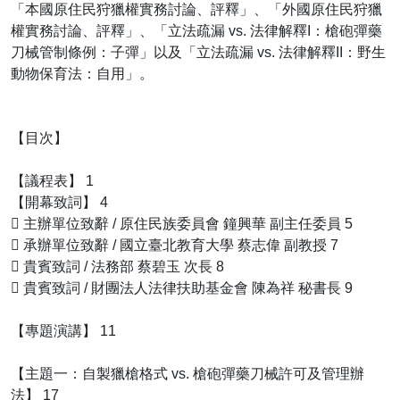
「本國原住民狩獵權實務討論、評釋」、「外國原住民狩獵
權實務討論、評釋」、「立法疏漏 vs. 法律解釋I：槍砲彈藥
刀械管制條例：子彈」以及「立法疏漏 vs. 法律解釋II：野生
動物保育法：自用」。
【目次】
【議程表】 1
【開幕致詞】 4
􀁺 主辦單位致辭 / 原住民族委員會 鐘興華 副主任委員 5
􀁺 承辦單位致辭 / 國立臺北教育大學 蔡志偉 副教授 7
􀁺 貴賓致詞 / 法務部 蔡碧玉 次長 8
􀁺 貴賓致詞 / 財團法人法律扶助基金會 陳為祥 秘書長 9
【專題演講】 11
【主題一：自製獵槍格式 vs. 槍砲彈藥刀械許可及管理辦
法】 17