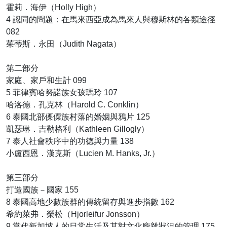
霍莉．海伊（Holly High）
4 認同的問題：在馬來西亞成為馬來人與穆斯林的各類途徑
082
茱蒂斯．永田（Judith Nagata）
第二部分
家庭、家戶和生計 099
5 菲律賓哈努諾族女孩瑪玲 107
哈洛德．孔克林（Harold C. Conklin）
6 泰國北部傈僳族村落的婚姻與鴉片 125
凱瑟琳．吉勒格利（Kathleen Gillogly）
7 泰人社會秩序中的功德與力量 138
小盧西恩．漢克斯（Lucien M. Hanks, Jr.）
第三部分
打造國族－國家 155
8 泰國高地少數族群的傳統留存與進步指數 162
希約萊弗．榮松（Hjorleifur Jonsson）
9 當代新加坡人的日常生活及其對文化龐雜狀況的管理 175