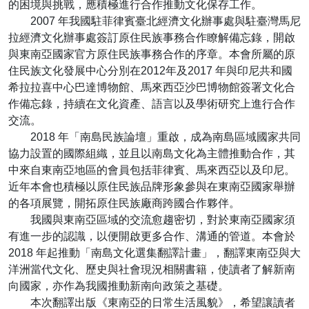
的困境與挑戰，應積極進行合作推動文化保存工作。
2007 年我國駐菲律賓臺北經濟文化辦事處與駐臺灣馬尼
拉經濟文化辦事處簽訂原住民族事務合作瞭解備忘錄，開啟
與東南亞國家官方原住民族事務合作的序章。本會所屬的原
住民族文化發展中心分別在2012年及2017 年與印尼共和國
希拉拉喜中心巴達博物館、馬來西亞沙巴博物館簽署文化合
作備忘錄，持續在文化資產、語言以及學術研究上進行合作
交流。
2018 年「南島民族論壇」重啟，成為南島區域國家共同
協力設置的國際組織，並且以南島文化為主體推動合作，其
中來自東南亞地區的會員包括菲律賓、馬來西亞以及印尼。
近年本會也積極以原住民族品牌形象參與在東南亞國家舉辦
的各項展覽，開拓原住民族廠商跨國合作夥伴。
我國與東南亞區域的交流愈趨密切，對於東南亞國家須
有進一步的認識，以便開啟更多合作、溝通的管道。本會於
2018 年起推動「南島文化選集翻譯計畫」，翻譯東南亞與大
洋洲當代文化、歷史與社會現況相關書籍，使讀者了解新南
向國家，亦作為我國推動新南向政策之基礎。
本次翻譯出版《東南亞的日常生活風貌》，希望讓讀者