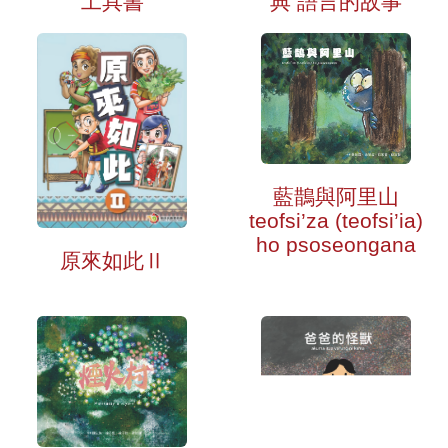
典 語言的故事
工具書
藍鵲與阿里山
teofsi’za (teofsi’ia)
ho psoseongana
原來如此Ⅱ