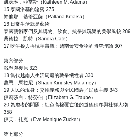
凱瑟琳．亞當斯（Kathleen M. Adams）
15 泰國洛基的淪落 275
帕他那．基蒂亞薩（Pattana Kitiarsa）
16 日常生活就是藝術：
泰國藝術家們及其購物、飲食、抗爭與玩樂的美學風貌 289
桑德拉．凱特（Sandra Cate）
17 吃午餐與再現宇宙觀：越南會安食物的時空理論 307
第六部分
戰爭與復原 323
18 當代越南人生活周遭的戰爭犧牲者 330
蕭恩．馬拉尼（Shaun Kingsley Malarney）
19 人民的現身：交換義務與全民國族／民族主義 343
伊莉莎白．特勞伯（Elizabeth G. Traube）
20 為虐者的問題：紅色高棉覆亡後的道德秩序與社群人物
358
伊芙．扎克（Eve Monique Zucker）
第七部分