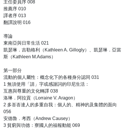
主任委員序 008
推薦序 010
譯者序 013
翻譯說明 016
導論
東南亞與日常生活 021
凱瑟琳．吉勒格利（Kathleen A. Gillogly）、凱瑟琳．亞當
斯（Kathleen M.Adams）
第一部分
流動的個人屬性：概念化下的各種身分認同 031
1 無須使用「請」字或感謝詞的印尼生活：
互惠與尊重的文化轉譯 038
洛琳．阿拉貢（Lorraine V. Aragon）
2 多峇峇達人的多重自我：個人的、精神的及集體的面向
056
安德魯．考西（Andrew Causey）
3 貧窮與功德：寮國人的福報動能 069