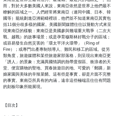
而，對於大多數美國人來說，東南亞依然是世界上他們最不
瞭解的區域之一。人們經常將東南亞（連同中國、日本、韓
國等）籠統劃進亞洲範疇裡頭，他們並不知道東南亞其實包
括11個分歧多樣的國家。美國新聞媒體往往以聳動方式來呈
現東南亞的樣貌：東南亞是美國參與幾場重大戰爭（二次大
戰、越戰）的故事場景；或是孕育穆斯林好戰分子的區域；
或容易發生自然災害的「環太平洋火環帶」（Ring of
Fire）；或專門出產專制領導人、難民和移工的區域。從另
類角度，旅遊媒體和某些旅遊家部落格，則呈現出東南亞更
「誘人」的景象：充滿異國情調的熱帶度假區、衝浪者的天
堂、便宜購物的聖地、買春旅遊目的地、可愛的「郵購」新
娘家園與美味的辛辣菜餚。這有些是事實，卻是片面不完整
的事實。東南亞所具有的內涵，遠非這些極端且往往有問題
的刻板印象所能展現。
【目次】