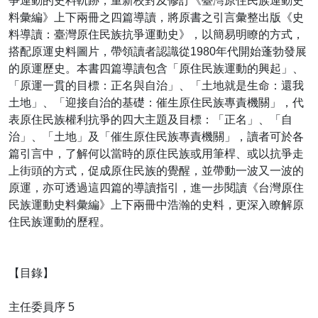
爭運動的史料軌跡，重新校對及修訂《臺灣原住民族運動史
料彙編》上下兩冊之四篇導讀，將原書之引言彙整出版《史
料導讀：臺灣原住民族抗爭運動史》，以簡易明瞭的方式，
搭配原運史料圖片，帶領讀者認識從1980年代開始蓬勃發展
的原運歷史。本書四篇導讀包含「原住民族運動的興起」、
「原運一貫的目標：正名與自治」、「土地就是生命：還我
土地」、「迎接自治的基礎：催生原住民族專責機關」，代
表原住民族權利抗爭的四大主題及目標：「正名」、「自
治」、「土地」及「催生原住民族專責機關」，讀者可於各
篇引言中，了解何以當時的原住民族或用筆桿、或以抗爭走
上街頭的方式，促成原住民族的覺醒，並帶動一波又一波的
原運，亦可透過這四篇的導讀指引，進一步閱讀《台灣原住
民族運動史料彙編》上下兩冊中浩瀚的史料，更深入瞭解原
住民族運動的歷程。
【目錄】
主任委員序 5