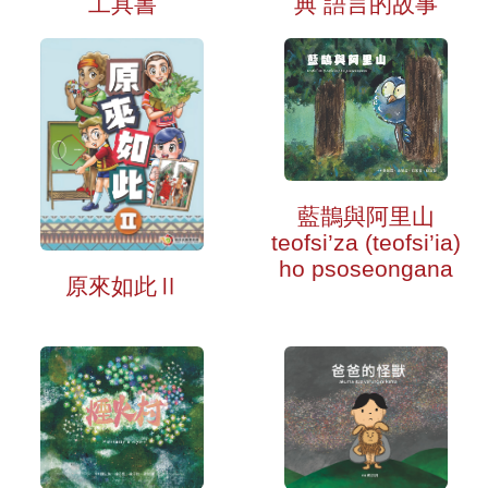
典 語言的故事
工具書
藍鵲與阿里山
teofsi’za (teofsi’ia)
ho psoseongana
原來如此Ⅱ