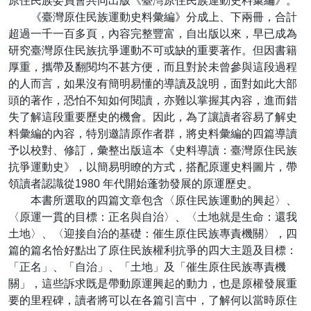
原住民族委員會共同出版《臺灣原住民族運動史料彙編》。
《臺灣原住民族運動史料彙編》分成上、下兩冊，合計
超過一千一百多頁，內容完整豐富，自出版以來，早已成為
研究臺灣原住民族抗爭運動不可或缺的重要著作。但因書籍
厚重，攜帶及翻閱均不甚方便，而且對於未曾參與這段過程
的人而言，如果沒有簡明易懂的導讀及說明，面對如此大部
頭的著作，恐怕不知如何閱讀，亦難以掌握其內容，進而錯
失了解這段重要歷史的機會。因此，為了讓讀者容易了解史
料彙編的內容，特別邀請原作者群，將史料彙編的四篇導讀
予以校對、修訂，彙整出版這本《史料導讀：臺灣原住民族
抗爭運動史》，以簡易明瞭的方式，搭配原運史料圖片，帶
領讀者認識從1980 年代開始蓬勃發展的原運歷史。
本書所選取的四篇文章包含〈原住民族運動的興起〉、
〈原運一貫的目標：正名與自治〉、〈土地就是生命：還我
土地〉、〈迎接自治的基礎：催生原住民族專責機關〉，四
篇的篇名恰好點出了原住民族權利抗爭的四大主題及目標：
「正名」、「自治」、「土地」及「催生原住民族專責機
關」，這些訴求既是帶動原運興起的動力，也是原權發展重
要的里程碑，讀者將可以在各篇引言中，了解何以當時原住