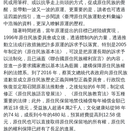
民或用筆桿、或以抗爭走上街頭的方式，促成原住民族的覺
醒，並帶動一波又一波的原運。更重要的是，讀者也可透過
這四篇的指引，進一步閱讀《臺灣原住民族運動史料彙編》
中浩瀚的資料，更深入瞭解原運的歷程。
隨著時間經過，當年原運提出的目標已經陸續實現，
1996年原住民族委員會成立後，透過體制內的力量，透過推
動立法或行政措施把許多原運的訴求予以落實。特別是2005
年制定的《原住民族基本法》，可說是把原運長期的訴求予
以法制化，且已涵蓋《聯合國原住民族權利宣言》的內容，
並進一步要求國家應以基本法為藍圖，建構保障原住民族權
利的法體系。到了2016 年，蔡英文總統代表政府向原住民族
道歉並成立原住民族歷史正義與轉型正義委員會，行政院也
恢復並定期召開原基法推動會，之後短短的6 年間，制定或
修正《原住民族語言發展法》、《原住民族教育法》等五種
重要的法律；此外，原住民保留地禁伐補償每年補償金額已
將近18 億元，受益族人超過4 萬2千人；文化健康站從98 年
的74 站，成長到今年的480 站，預算經費提高到12.58 億
元，原住民也可以直接取得原住民保留地的所有權，原住民
族的權利保障已經有了長足的進展。