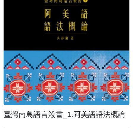
臺灣南島語言叢書_1.阿美語語法概論