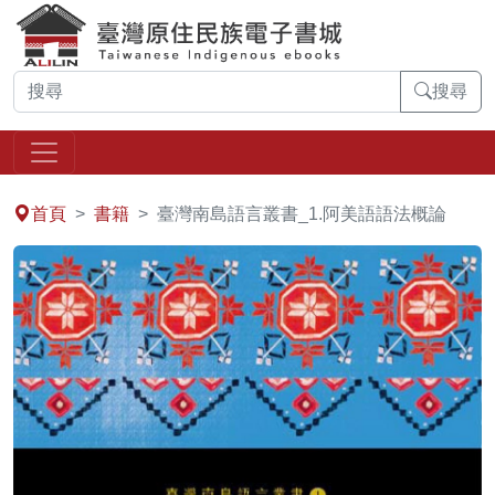
搜尋
:::
首頁
書籍
臺灣南島語言叢書_1.阿美語語法概論