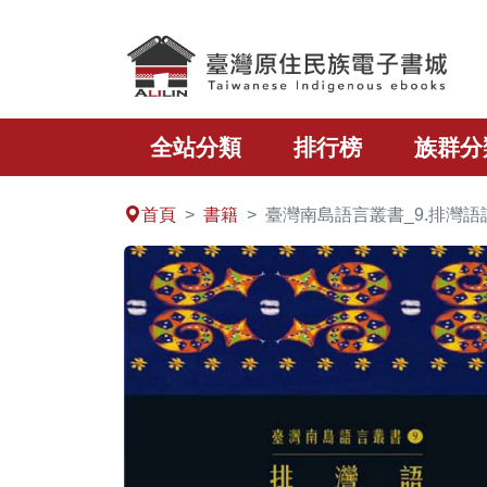
跳至主要內容區塊
全站分類
排行榜
族群分
:::
首頁
書籍
臺灣南島語言叢書_9.排灣語