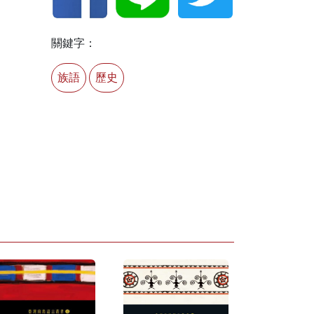
關鍵字：
族語
歷史