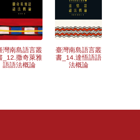
臺灣南島語言叢
臺灣南島語言叢
書_14.達悟語語
書_12.撒奇萊雅
法概論
語語法概論