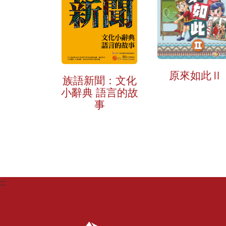
原來如此Ⅱ
族語新聞：文化
小辭典 語言的故
事
:::