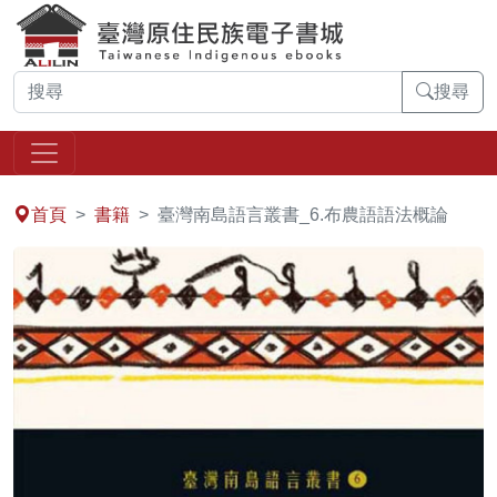
搜尋
:::
首頁
書籍
臺灣南島語言叢書_6.布農語語法概論