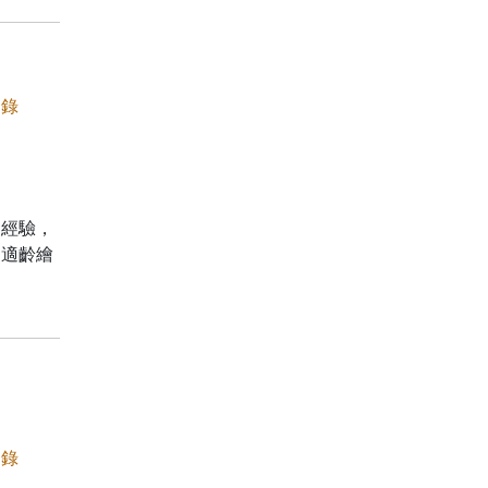
、錄
史經驗，
為適齡繪
、錄