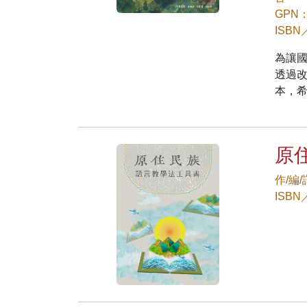
GPN：
ISBN
為讓
透過
本，
原
作/編
ISBN