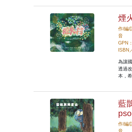
煙火村
作/編
音
GPN：
ISBN
為讓
透過
本，
藍鵲與
pso
作/編
音