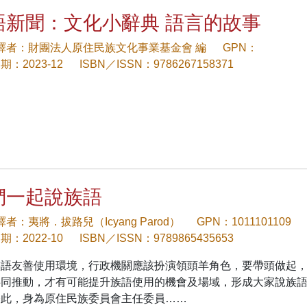
語新聞：文化小辭典 語言的故事
/譯者：財團法人原住民族文化事業基金會 編
GPN：
：2023-12
ISBN／ISSN：9786267158371
們一起說族語
譯者：夷將．拔路兒（Icyang Parod）
GPN：1011101109
：2022-10
ISBN／ISSN：9789865435653
族語友善使用環境，行政機關應該扮演領頭羊角色，要帶頭做起
共同推動，才有可能提升族語使用的機會及場域，形成大家說族
基此，身為原住民族委員會主任委員……