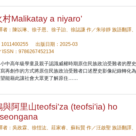
Malikatay a niyaro’
/譯者：陳以琳、徐子恩、徐子詒、徐誌謙 作／朱珍靜 族語翻譯
1011400255
出版日期：2025-03
／ISSN：9786267452134
國小中高年級學童及親子認識威權時期原住民族政治受難者的歷
改寫再創作的方式將原住民族政治受難者口述歷史影像紀錄轉化
希望能藉此讓社會大眾更了解原住……
阿里山teofsi’za (teofsi’ia) ho
seongana
/譯者：吳政霖、徐愷汯、莊家睿、蘇耘賢 作／汪啟聖 族語翻譯