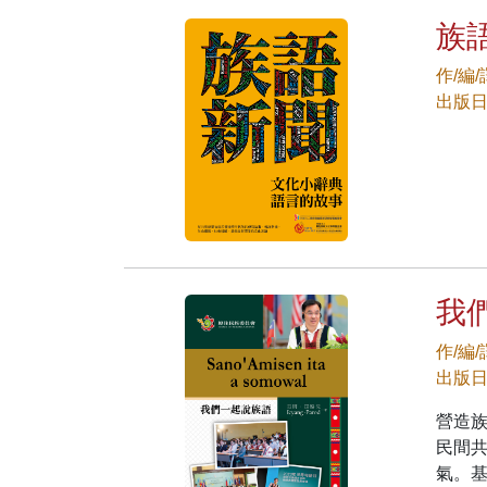
族
作/編
出版日期
我
作/編/
出版日期
營造
民間
氣。