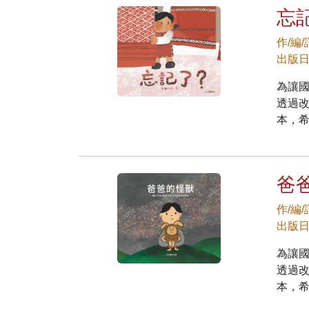
忘記
作/編
出版日期
為讓
透過
本，
爸爸
作/編
出版日期
為讓
透過
本，