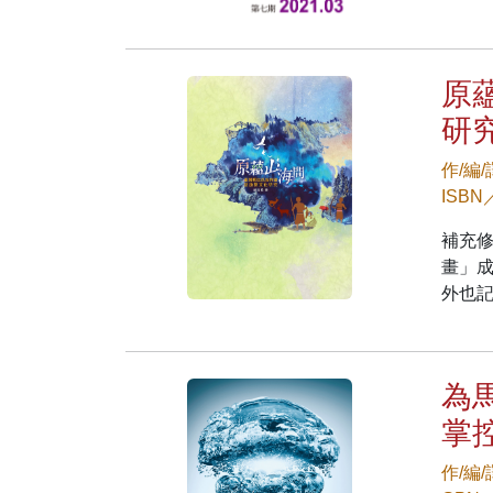
原
研
作/編
ISBN
補充修
畫」
外也
為
掌
作/編/