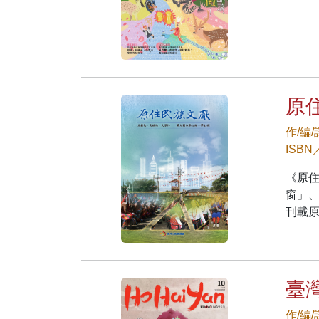
原
作/編
ISBN
《原
窗」
刊載
臺灣
作/編