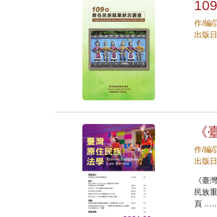
1
作/編
出版日期
《
作/編
出版日期
《臺
民族重
頁 …