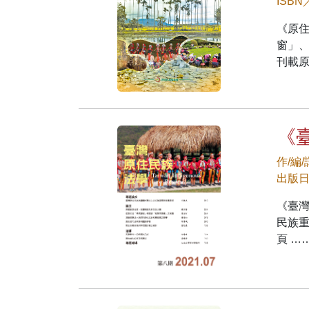
ISBN
《原
窗」
刊載
《
作/編
出版日期
《臺
民族重
頁 …