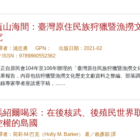
蘊山海間：臺灣原住民族狩獵暨漁撈
究
/譯者：浦忠勇
GPN：
出版日期：2021-02
／ISSN：9789860552362
正自原民會104年至106年辦理的「臺灣原住民族狩獵暨漁撈文
成果報告，內容包括狩獵暨漁撈文化歷史文獻資料之整編、部落
記錄專家學者座談逐字稿，……
馬紹爾喝采：在後核武、後殖民世界
控權的島國
譯者：荷莉‧M‧巴克（Holly M. Barker） 著／賴彥穎 譯