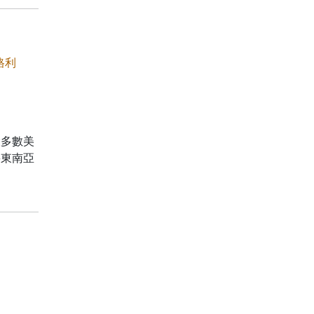
格利
大多數美
將東南亞