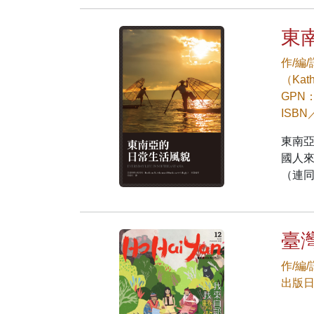
東
作/編
（Kat
GPN：
ISBN
東南
國人
（連
臺灣
作/編
出版日期