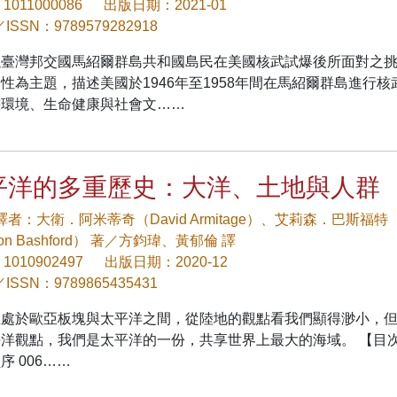
1011000086
出版日期：2021-01
／ISSN：9789579282918
以臺灣邦交國馬紹爾群島共和國島民在美國核武試爆後所面對之
性為主題，描述美國於1946年至1958年間在馬紹爾群島進行核
態環境、生命健康與社會文……
平洋的多重歷史：大洋、土地與人群
/譯者：大衛．阿米蒂奇（David Armitage）、艾莉森．巴斯福特
son Bashford） 著／方鈞瑋、黃郁倫 譯
1010902497
出版日期：2020-12
／ISSN：9789865435431
位處於歐亞板塊與太平洋之間，從陸地的觀點看我們顯得渺小，
洋觀點，我們是太平洋的一份，共享世界上最大的海域。 【目次
序 006……