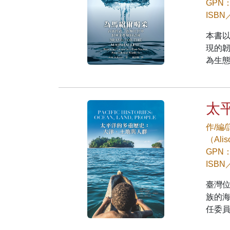
GPN：
ISBN
本書
現的韌
為生
太
作/編
（Ali
GPN：
ISBN
臺灣
族的海
任委員