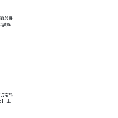
挑戰與展
武試爆
但從南島
】 主