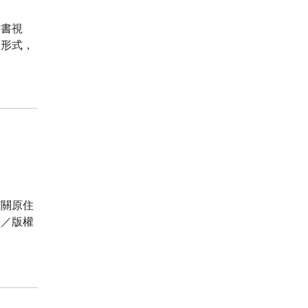
新書視
的形式，
有關原住
員／版權