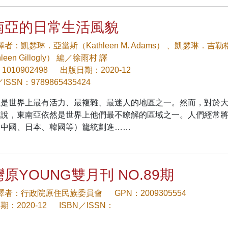
南亞的日常生活風貌
/譯者：凱瑟琳．亞當斯（Kathleen M. Adams） 、凱瑟琳．吉勒
hleen Gillogly） 編／徐雨村 譯
1010902498
出版日期：2020-12
／ISSN：9789865435424
亞是世界上最有活力、最複雜、最迷人的地區之一。然而，對於
來說，東南亞依然是世界上他們最不瞭解的區域之一。人們經常
同中國、日本、韓國等）籠統劃進……
原YOUNG雙月刊 NO.89期
/譯者：行政院原住民族委員會
GPN：2009305554
：2020-12
ISBN／ISSN：