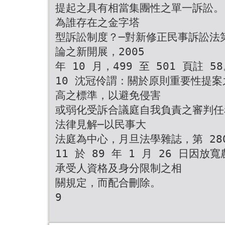
提起之具有相當集團性之單一訴訟。
為誰存在之金字塔
型訴訟制度？─對新修正民事訴訟法
論之新開展，2005
年 10 月，499 至 501 頁註 5
10 沈冠伶謂：關於原則重要性提
高之標準，以避免侵害
或弱化受訴合議庭自我負責之審判任
法律見解─以民事大
法庭為中心，月旦法學雜誌，第 280 
11 於 89 年 1 月 26 日
承受人資格及身分限制之相
關規定，而配合刪除。
9